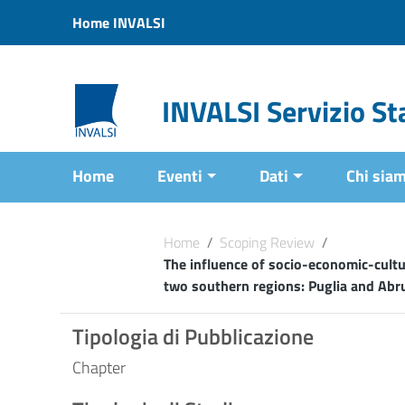
Vai ai contenuti
Home INVALSI
Vai al menu di navigazione
Vai al footer
INVALSI Servizio Sta
Home
Eventi
Dati
Chi sia
Home
/
Scoping Review
/
The influence of socio-economic-cultu
two southern regions: Puglia and Abr
Tipologia di Pubblicazione
Chapter