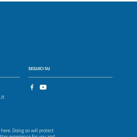
SEGUICI SU
it
ere. Doing so will protect
etter experience for you and