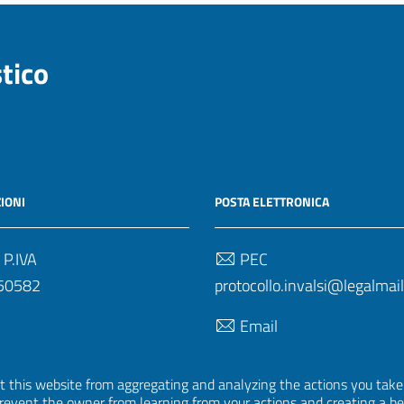
stico
IONI
POSTA ELETTRONICA
 P.IVA
PEC
50582
protocollo.invalsi@legalmail.
Email
uff.statistico@invalsi.it
 this website from aggregating and analyzing the actions you take h
Email
 prevent the owner from learning from your actions and creating a b