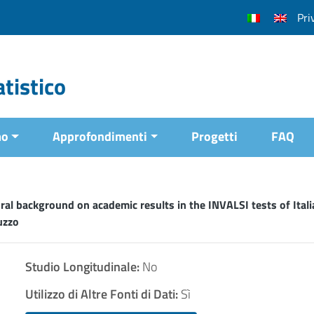
Pri
tistico
mo
Approfondimenti
Progetti
FAQ
ral background on academic results in the INVALSI tests of Ital
uzzo
Studio Longitudinale:
No
Utilizzo di Altre Fonti di Dati:
Sì