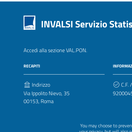
INVALSI Servizio Stati
Accedi alla sezione VAL.PON.
RECAPITI
INFORMAZ
Indirizzo
C.F. /
Via Ippolito Nievo, 35
920004
00153, Roma
Telefono
(+39) 06 941851
You may choose to prevent
your privacy, but will also