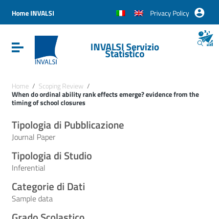
Vai ai contenuti
Vai al menu di navigazione
Home INVALSI
Privacy Policy
Vai al footer
INVALSI Servizio
Attiva / disattiva la navigazione
Statistico
Home
/
Scoping Review
/
When do ordinal ability rank effects emerge? evidence from the
timing of school closures
Tipologia di Pubblicazione
Journal Paper
Tipologia di Studio
Inferential
Categorie di Dati
Sample data
Grado Scolastico