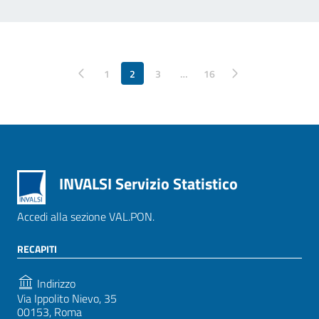
Pagina precedente
1
2
3
…
Pagina successiva
16
INVALSI Servizio Statistico
Accedi alla sezione VAL.PON.
RECAPITI
Indirizzo
Via Ippolito Nievo, 35
00153, Roma