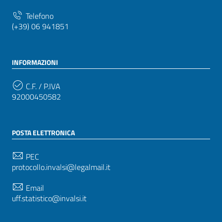
Telefono
(+39) 06 941851
INFORMAZIONI
C.F. / P.IVA
92000450582
POSTA ELETTRONICA
PEC
protocollo.invalsi@legalmail.it
Email
uff.statistico@invalsi.it
Email