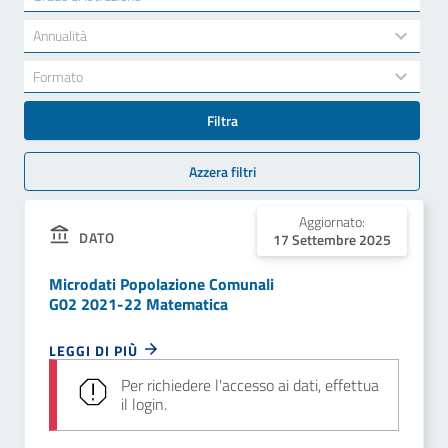
results
available
34
Annualità
results
available
7
Formato
results
available
Filtra
Azzera filtri
Aggiornato:
DATO
17 Settembre 2025
Microdati Popolazione Comunali
G02 2021-22 Matematica
LEGGI DI PIÙ
Per richiedere l'accesso ai dati, effettua
il login.