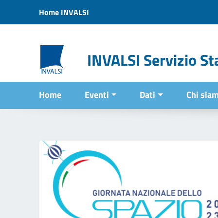
Vai ai contenuti
Home INVALSI
Vai al menu di navigazione
Vai al footer
INVALSI Servizio Sta
Home
Eventi
Dati
Chi sia