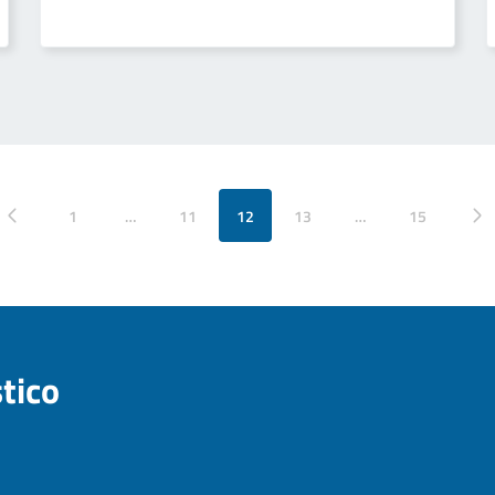
1
…
11
12
13
…
15
 precedente
Pagina succ
stico