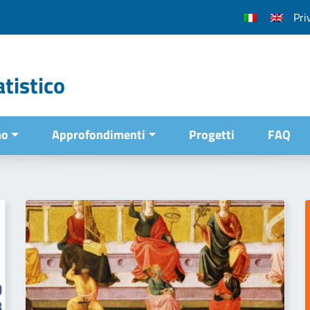
Pri
tistico
mo
Approfondimenti
Progetti
FAQ