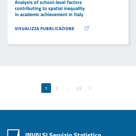
Analysis of school-level factors
contributing to spatial inequality
in academic achievement in Italy
VISUALIZZA PUBBLICAZIONE
1
2
…
Pagina successiva
23
INVALSI Servizio Statistico