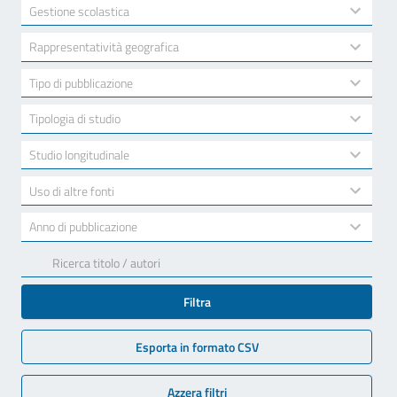
available
2
Gestione scolastica
results
available
10
Rappresentatività geografica
results
available
7
Tipo di pubblicazione
results
available
3
Tipologia di studio
results
available
2
Studio longitudinale
results
available
2
Uso di altre fonti
results
available
17
Anno di pubblicazione
results
available
Filtra
Esporta in formato CSV
Azzera filtri