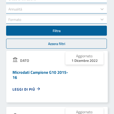
results
available
34
Annualità
results
available
7
Formato
results
available
Filtra
Azzera filtri
Aggiornato:
DATO
1 Dicembre 2022
Microdati Campione G10 2015-
16
LEGGI DI PIÙ
Aggiornato: