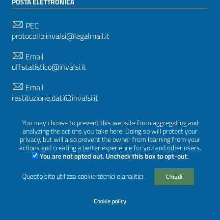
POSTA ELETTRONICA
PEC
protocollo.invalsi@legalmail.it
Email
uff.statistico@invalsi.it
Email
restituzione.dati@invalsi.it
You may choose to prevent this website from aggregating and
analyzing the actions you take here. Doing so will protect your
SEGUICI SU
privacy, but will also prevent the owner from learning from your
actions and creating a better experience for you and other users.
You are not opted out. Uncheck this box to opt-out.
Questo sito utilizza cookie tecnici e analitici.
Sezione Link Utili
Chiudi
Privacy
|
Cookie policy
|
Crediti
|
Tema grafico
ItaliaWP2
| Basato sul
Prototipo per siti PA di AgID
Cookie policy