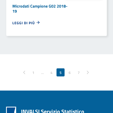
Microdati Campione G02 2018-
19
LEGGI DI PIÙ
Pagina precedente
1
…
4
5
6
Pagina successiva
7
INVALSI Servizio Statistico