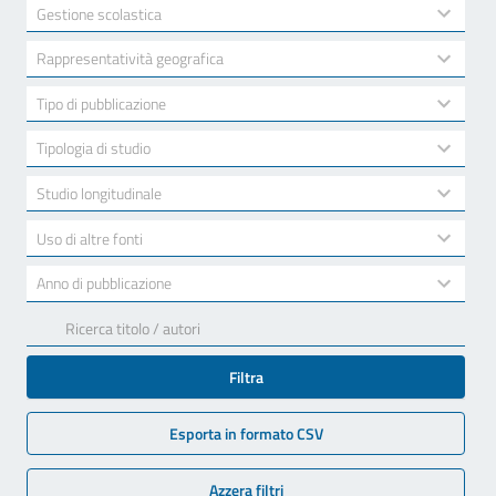
available
2
Gestione scolastica
results
available
10
Rappresentatività geografica
results
available
7
Tipo di pubblicazione
results
available
3
Tipologia di studio
results
available
2
Studio longitudinale
results
available
2
Uso di altre fonti
results
available
17
Anno di pubblicazione
results
available
Filtra
Esporta in formato CSV
Azzera filtri