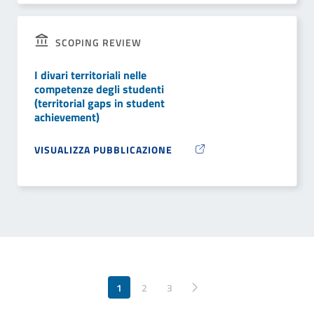
SCOPING REVIEW
I divari territoriali nelle
competenze degli studenti
(territorial gaps in student
achievement)
VISUALIZZA PUBBLICAZIONE
1
2
Pagina successiva
3