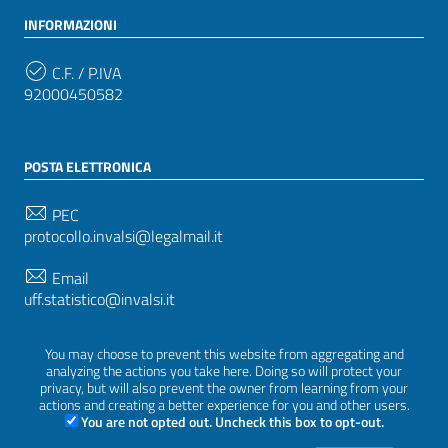
INFORMAZIONI
C.F. / P.IVA
92000450582
POSTA ELETTRONICA
PEC
protocollo.invalsi@legalmail.it
Email
uff.statistico@invalsi.it
Email
You may choose to prevent this website from aggregating and
restituzione.dati@invalsi.it
analyzing the actions you take here. Doing so will protect your
privacy, but will also prevent the owner from learning from your
actions and creating a better experience for you and other users.
You are not opted out. Uncheck this box to opt-out.
SEGUICI SU