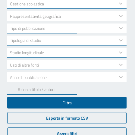
available
2
Gestione scolastica
results
available
10
Rappresentatività geografica
results
available
7
Tipo di pubblicazione
results
available
3
Tipologia di studio
results
available
2
Studio longitudinale
results
available
2
Uso di altre fonti
results
available
17
Anno di pubblicazione
results
available
Filtra
Esporta in formato CSV
Azzera filtri