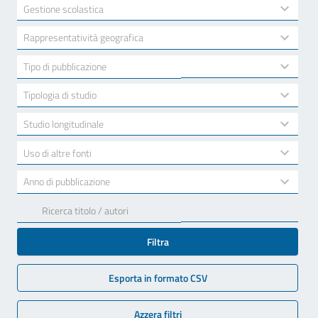
available
2
Gestione scolastica
results
available
10
Rappresentatività geografica
results
available
7
Tipo di pubblicazione
results
available
3
Tipologia di studio
results
available
2
Studio longitudinale
results
available
2
Uso di altre fonti
results
available
17
Anno di pubblicazione
results
available
Filtra
Esporta in formato CSV
Azzera filtri