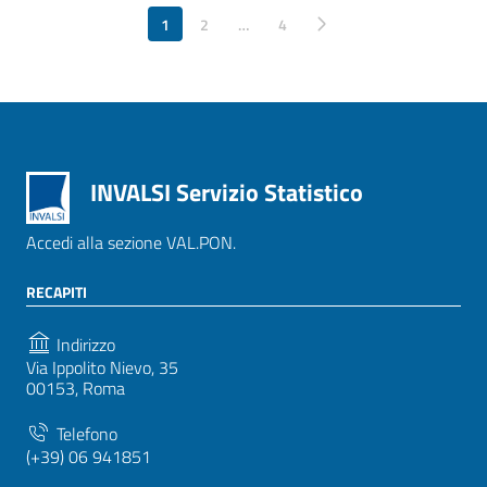
1
2
…
Pagina successiva
4
INVALSI Servizio Statistico
Accedi alla sezione VAL.PON.
RECAPITI
Indirizzo
Via Ippolito Nievo, 35
00153, Roma
Telefono
(+39) 06 941851