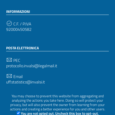
INFORMAZIONI
C.F. / P.IVA
92000450582
POSTA ELETTRONICA
PEC
protocollo.invalsi@legalmail.it
Email
uff.statistico@invalsi.it
Email
You may choose to prevent this website from aggregating and
restituzione.dati@invalsi.it
analyzing the actions you take here. Doing so will protect your
privacy, but will also prevent the owner from learning from your
actions and creating a better experience for you and other users.
You are not opted out. Uncheck this box to opt-out.