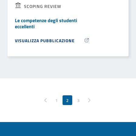
SCOPING REVIEW
Le competenze degli studenti
eccellenti
VISUALIZZA PUBBLICAZIONE
Pagina precedente
1
2
Pagina successiva
3