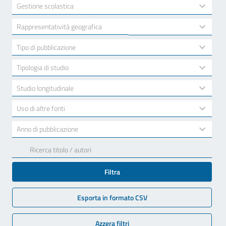
available
2
Gestione scolastica
results
available
10
Rappresentatività geografica
results
available
7
Tipo di pubblicazione
results
available
3
Tipologia di studio
results
available
2
Studio longitudinale
results
available
2
Uso di altre fonti
results
available
17
Anno di pubblicazione
results
available
Filtra
Esporta in formato CSV
Azzera filtri