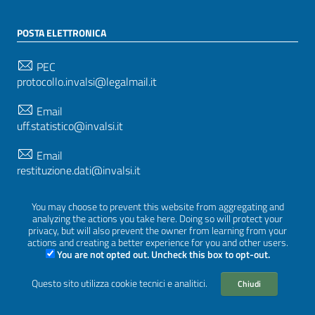
POSTA ELETTRONICA
PEC
protocollo.invalsi@legalmail.it
Email
uff.statistico@invalsi.it
Email
restituzione.dati@invalsi.it
You may choose to prevent this website from aggregating and
analyzing the actions you take here. Doing so will protect your
SEGUICI SU
privacy, but will also prevent the owner from learning from your
actions and creating a better experience for you and other users.
You are not opted out. Uncheck this box to opt-out.
Questo sito utilizza cookie tecnici e analitici.
Sezione Link Utili
Chiudi
Privacy
|
Cookie policy
|
Crediti
|
Tema grafico
ItaliaWP2
| Basato sul
Prototipo per siti PA di AgID