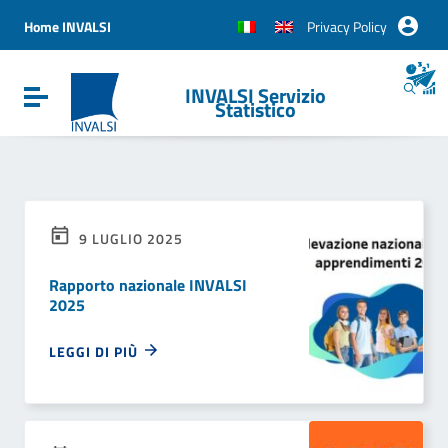
Vai ai contenuti
Vai al menu di navigazione
Home INVALSI
Privacy Policy
Vai al footer
INVALSI Servizio
Attiva / disattiva la navigazione
Statistico
9 LUGLIO 2025
Rapporto nazionale INVALSI
2025
LEGGI DI PIÙ