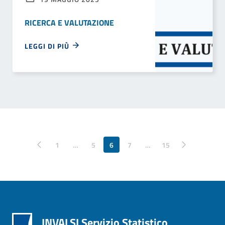
RICERCA E VALUTAZIONE
LEGGI DI PIÙ
Pagina precedente
1
…
5
6
7
…
Pagina successiva
15
INVALSI Servizio Statistico