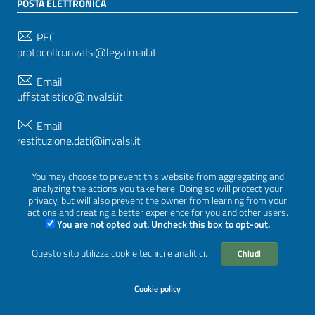
POSTA ELETTRONICA
PEC
protocollo.invalsi@legalmail.it
Email
uff.statistico@invalsi.it
Email
restituzione.dati@invalsi.it
You may choose to prevent this website from aggregating and
analyzing the actions you take here. Doing so will protect your
SEGUICI SU
privacy, but will also prevent the owner from learning from your
actions and creating a better experience for you and other users.
You are not opted out. Uncheck this box to opt-out.
Questo sito utilizza cookie tecnici e analitici.
Sezione Link Utili
Chiudi
Privacy
|
Cookie policy
|
Crediti
|
Tema grafico
ItaliaWP2
| Basato sul
Prototipo per siti PA di AgID
Cookie policy