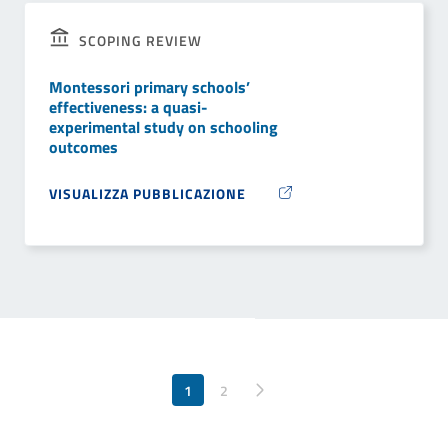
SCOPING REVIEW
Montessori primary schools’
effectiveness: a quasi-
experimental study on schooling
outcomes
VISUALIZZA PUBBLICAZIONE
1
Pagina successiva
2