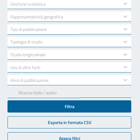
available
2
Gestione scolastica
results
available
10
Rappresentatività geografica
results
available
7
Tipo di pubblicazione
results
available
3
Tipologia di studio
results
available
2
Studio longitudinale
results
available
2
Uso di altre fonti
results
available
17
Anno di pubblicazione
results
available
Filtra
Esporta in formato CSV
Azzera filtri