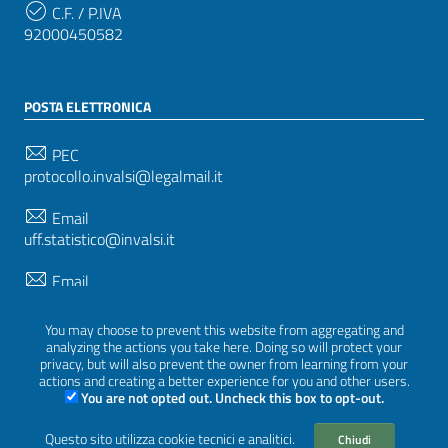
C.F. / P.IVA
92000450582
POSTA ELETTRONICA
PEC
protocollo.invalsi@legalmail.it
Email
uff.statistico@invalsi.it
Email
restituzione.dati@invalsi.it
You may choose to prevent this website from aggregating and
analyzing the actions you take here. Doing so will protect your
privacy, but will also prevent the owner from learning from your
SEGUICI SU
actions and creating a better experience for you and other users.
You are not opted out. Uncheck this box to opt-out.
Questo sito utilizza cookie tecnici e analitici.
Chiudi