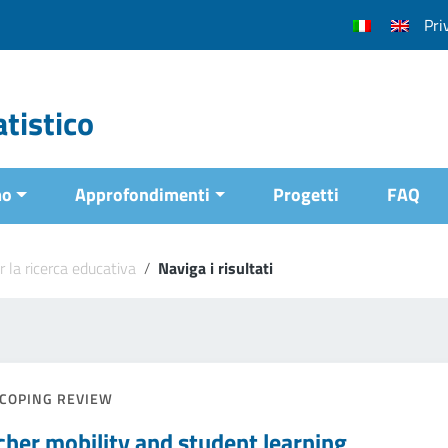
Pri
tistico
mo
Approfondimenti
Progetti
FAQ
r la ricerca educativa
/
Naviga i risultati
COPING REVIEW
cher mobility and student learning