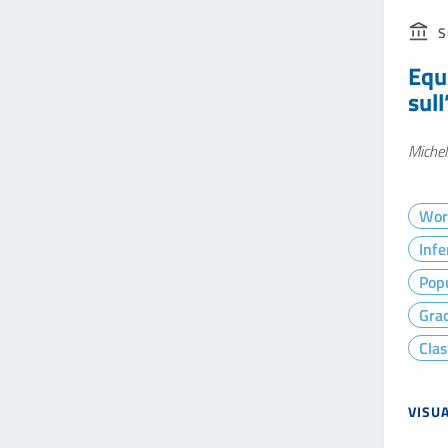
S
Equi
sul
Michel
Wor
Infe
Popu
Gra
Clas
VISU