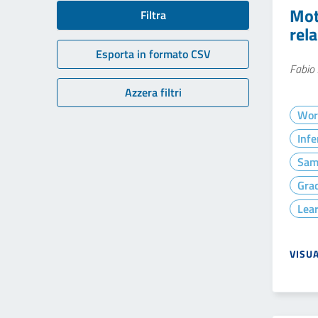
Moti
Filtra
rel
Esporta in formato CSV
Fabio 
Azzera filtri
Wor
Infe
Sam
Gra
Lea
VISU