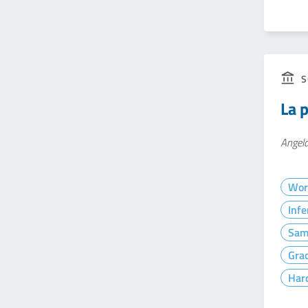
S
La 
Angela
Wor
Infe
Sam
Gra
Hard