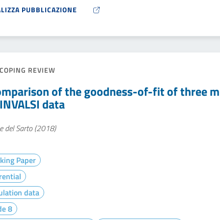
ALIZZA PUBBLICAZIONE
COPING REVIEW
omparison of the goodness-of-fit of three m
 INVALSI data
e del Sarto (2018)
king Paper
rential
lation data
de 8