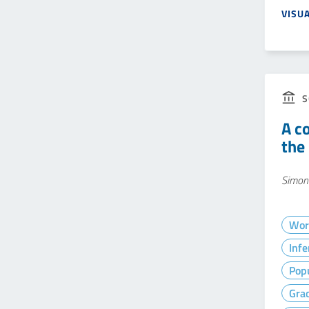
VISU
S
A c
the
Simon
Wor
Infe
Popu
Gra