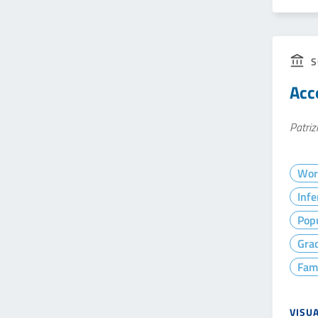
S
Acc
Patriz
Wor
Infe
Popu
Gra
Fam
VISU