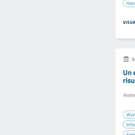
Hard
VISU
S
Un e
ris
Andrea
Wor
Infe
Sam