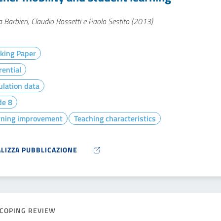
 Barbieri, Claudio Rossetti e Paolo Sestito (2013)
king Paper
rential
lation data
de 8
rning improvement
Teaching characteristics
ALIZZA PUBBLICAZIONE
COPING REVIEW