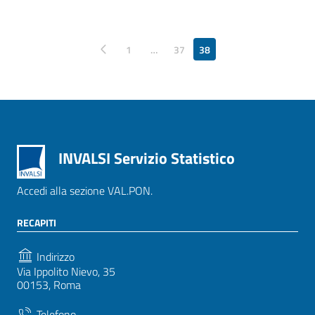
Pagina precedente
1
…
37
38
INVALSI Servizio Statistico
Accedi alla sezione VAL.PON.
RECAPITI
Indirizzo
Via Ippolito Nievo, 35
00153, Roma
Telefono