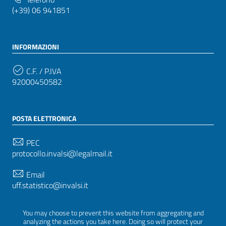
(+39) 06 941851
INFORMAZIONI
C.F. / P.IVA
92000450582
POSTA ELETTRONICA
PEC
protocollo.invalsi@legalmail.it
Email
uff.statistico@invalsi.it
Email
You may choose to prevent this website from aggregating and
restituzione.dati@invalsi.it
analyzing the actions you take here. Doing so will protect your