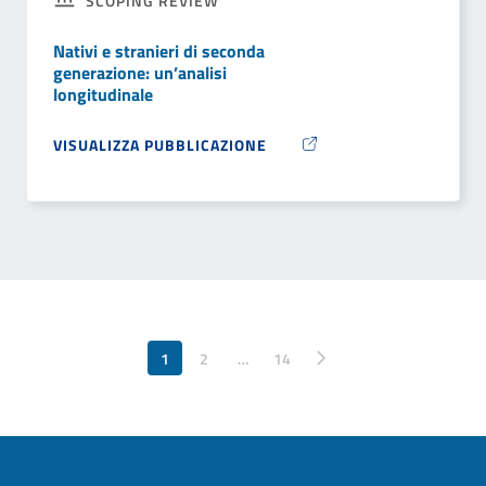
SCOPING REVIEW
Nativi e stranieri di seconda
generazione: un’analisi
longitudinale
VISUALIZZA PUBBLICAZIONE
1
2
…
Pagina successiva
14