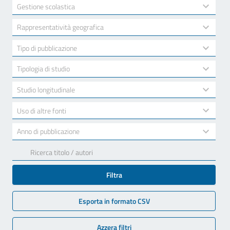
available
2
Gestione scolastica
results
available
10
Rappresentatività geografica
results
available
7
Tipo di pubblicazione
results
available
3
Tipologia di studio
results
available
2
Studio longitudinale
results
available
2
Uso di altre fonti
results
available
17
Anno di pubblicazione
results
available
Filtra
Esporta in formato CSV
Azzera filtri