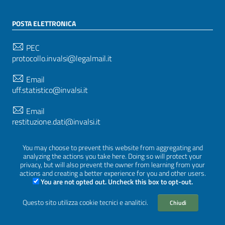
POSTA ELETTRONICA
PEC
protocollo.invalsi@legalmail.it
Email
uff.statistico@invalsi.it
Email
restituzione.dati@invalsi.it
You may choose to prevent this website from aggregating and
analyzing the actions you take here. Doing so will protect your
SEGUICI SU
privacy, but will also prevent the owner from learning from your
actions and creating a better experience for you and other users.
You are not opted out. Uncheck this box to opt-out.
Questo sito utilizza cookie tecnici e analitici.
Sezione Link Utili
Chiudi
Privacy
|
Cookie policy
|
Crediti
|
Tema grafico
ItaliaWP2
| Basato sul
Prototipo per siti PA di AgID