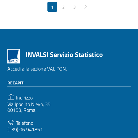
1
2
Pagina successiva
3
INVALSI Servizio Statistico
Accedi alla sezione VAL.PON.
RECAPITI
Indirizzo
Via Ippolito Nievo, 35
00153, Roma
Telefono
(+39) 06 941851