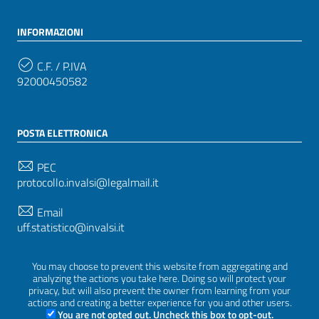
INFORMAZIONI
C.F. / P.IVA
92000450582
POSTA ELETTRONICA
PEC
protocollo.invalsi@legalmail.it
Email
uff.statistico@invalsi.it
Email
You may choose to prevent this website from aggregating and
restituzione.dati@invalsi.it
analyzing the actions you take here. Doing so will protect your
privacy, but will also prevent the owner from learning from your
actions and creating a better experience for you and other users.
You are not opted out. Uncheck this box to opt-out.