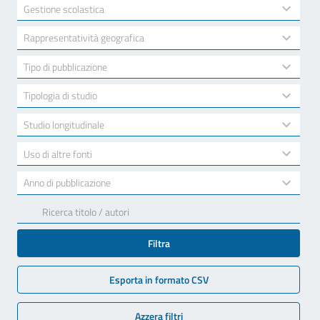
available
2
Gestione scolastica
results
available
10
Rappresentatività geografica
results
available
7
Tipo di pubblicazione
results
available
3
Tipologia di studio
results
available
2
Studio longitudinale
results
available
2
Uso di altre fonti
results
available
17
Anno di pubblicazione
results
available
Filtra
Esporta in formato CSV
Azzera filtri