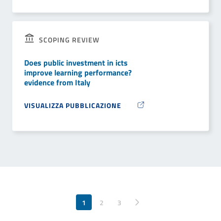
SCOPING REVIEW
Does public investment in icts
improve learning performance?
evidence from Italy
VISUALIZZA PUBBLICAZIONE
1
2
Pagina successiva
3