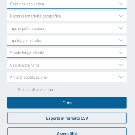
available
2
Gestione scolastica
results
available
10
Rappresentatività geografica
results
available
7
Tipo di pubblicazione
results
available
3
Tipologia di studio
results
available
2
Studio longitudinale
results
available
2
Uso di altre fonti
results
available
17
Anno di pubblicazione
results
available
Filtra
Esporta in formato CSV
Azzera filtri