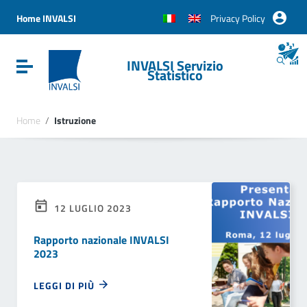
Vai ai contenuti
Vai al menu di navigazione
Home INVALSI
Privacy Policy
Vai al footer
INVALSI Servizio
Attiva / disattiva la navigazione
Statistico
Home
/
Istruzione
12 LUGLIO 2023
Rapporto nazionale INVALSI
2023
LEGGI DI PIÙ