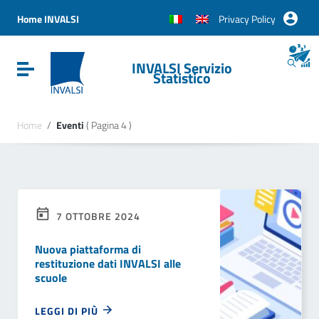
Vai ai contenuti
Vai al menu di navigazione
Home INVALSI
Privacy Policy
Vai al footer
INVALSI Servizio
Attiva / disattiva la navigazione
Statistico
Home
/
Eventi
( Pagina 4 )
7 OTTOBRE 2024
Nuova piattaforma di
restituzione dati INVALSI alle
scuole
LEGGI DI PIÙ