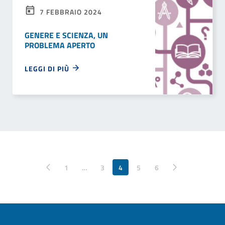
7 FEBBRAIO 2024
GENERE E SCIENZA, UN
PROBLEMA APERTO
LEGGI DI PIÙ
Pagina precedente
1
…
3
4
5
Pagina successiva
6