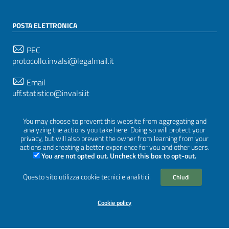
POSTA ELETTRONICA
PEC
protocollo.invalsi@legalmail.it
Email
uff.statistico@invalsi.it
Email
You may choose to prevent this website from aggregating and
restituzione.dati@invalsi.it
analyzing the actions you take here. Doing so will protect your
privacy, but will also prevent the owner from learning from your
actions and creating a better experience for you and other users.
You are not opted out. Uncheck this box to opt-out.
SEGUICI SU
Questo sito utilizza cookie tecnici e analitici.
Chiudi
Cookie policy
Sezione Link Utili
Privacy
|
Cookie policy
|
Crediti
|
Tema grafico
ItaliaWP2