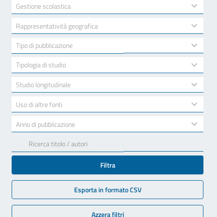
available
2
Gestione scolastica
results
available
10
Rappresentatività geografica
results
available
7
Tipo di pubblicazione
results
available
3
Tipologia di studio
results
available
2
Studio longitudinale
results
available
2
Uso di altre fonti
results
available
17
Anno di pubblicazione
results
available
Filtra
Esporta in formato CSV
Azzera filtri