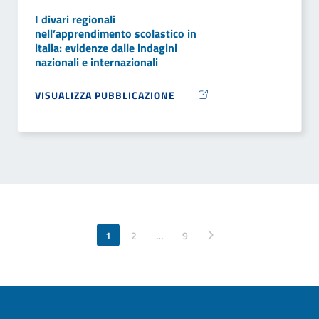
I divari regionali
nell’apprendimento scolastico in
italia: evidenze dalle indagini
nazionali e internazionali
VISUALIZZA PUBBLICAZIONE
1
2
…
Pagina successiva
9