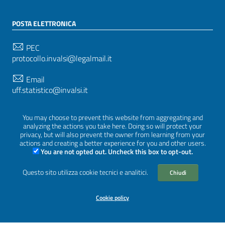
POSTA ELETTRONICA
PEC
protocollo.invalsi@legalmail.it
Email
uff.statistico@invalsi.it
Email
You may choose to prevent this website from aggregating and
restituzione.dati@invalsi.it
analyzing the actions you take here. Doing so will protect your
privacy, but will also prevent the owner from learning from your
actions and creating a better experience for you and other users.
You are not opted out. Uncheck this box to opt-out.
SEGUICI SU
Questo sito utilizza cookie tecnici e analitici.
Chiudi
Cookie policy
Sezione Link Utili
Privacy
|
Cookie policy
|
Crediti
|
Tema grafico
ItaliaWP2
| Basato sul
Prototipo per siti PA di AgID