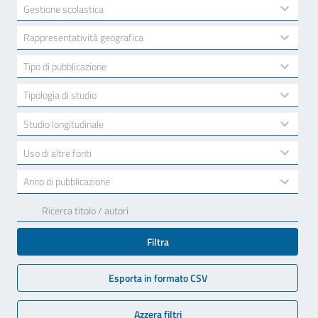
available
2
Gestione scolastica
results
available
10
Rappresentatività geografica
results
available
7
Tipo di pubblicazione
results
available
3
Tipologia di studio
results
available
2
Studio longitudinale
results
available
2
Uso di altre fonti
results
available
17
Anno di pubblicazione
results
available
Filtra
Esporta in formato CSV
Azzera filtri