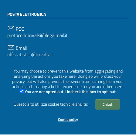
POSTA ELETTRONICA
PEC
protocollo.invalsi@legalmail.it
Email
uff.statistico@invalsi.it
Email
You may choose to prevent this website from aggregating and
restituzione.dati@invalsi.it
analyzing the actions you take here. Doing so will protect your
privacy, but will also prevent the owner from learning from your
actions and creating a better experience for you and other users.
You are not opted out. Uncheck this box to opt-out.
SEGUICI SU
Questo sito utilizza cookie tecnici e analitici.
Chiudi
Cookie policy
Sezione Link Utili
Privacy
|
Cookie policy
|
Crediti
|
Tema grafico
ItaliaWP2
| Basato sul
Prototipo per siti PA di AgID