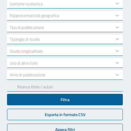
available
2
Gestione scolastica
results
available
10
Rappresentatività geografica
results
available
7
Tipo di pubblicazione
results
available
3
Tipologia di studio
results
available
2
Studio longitudinale
results
available
2
Uso di altre fonti
results
available
17
Anno di pubblicazione
results
available
Filtra
Esporta in formato CSV
Azzera filtri