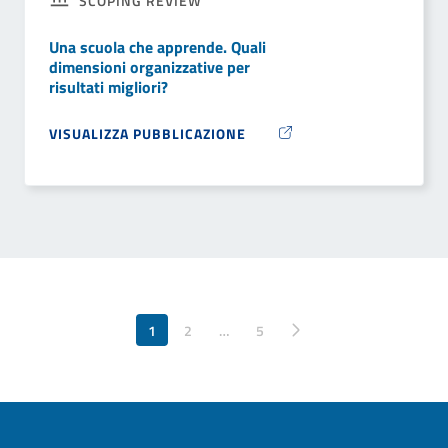
SCOPING REVIEW
Una scuola che apprende. Quali
dimensioni organizzative per
risultati migliori?
VISUALIZZA PUBBLICAZIONE
1
2
…
Pagina successiva
5